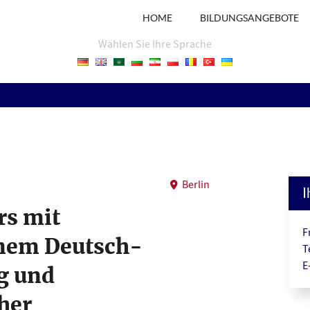
R
HOME
BILDUNGSANGEBOTE
Wählen Sie Ihre Sprache
Berlin
I
rs mit
F
nem Deutsch-
T
E
g und
her