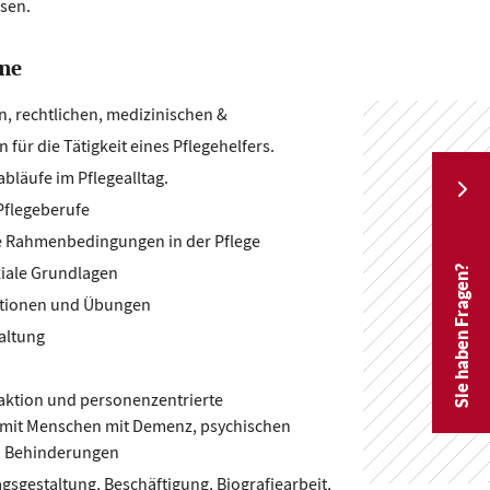
ssen.
me
, rechtlichen, medizinischen &
für die Tätigkeit eines Pflegehelfers.
abläufe im Pflegealltag.
Pflegeberufe
che Rahmenbedingungen in der Pflege
iale Grundlagen
Sie haben Fragen?
ationen und Übungen
taltung
raktion und personenzentrierte
it Menschen mit Demenz, psychischen
n Behinderungen
gsgestaltung, Beschäftigung, Biografiearbeit,