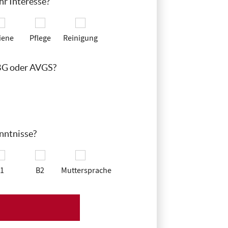
hr Interesse?
iene
Pflege
Reinigung
 BG oder AVGS?
nntnisse?
1
B2
Muttersprache