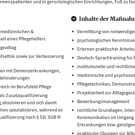
Demenzpatienten und in gerontologischen Einrichtungen, Fuß zu fa
Inhalte der Maßnah
 medizinischen &
Vermittlung von notwendigen
eit eines Pflegehelfers
psychologischen Kenntnissen 
egealltag
Erlernen praktischer Arbeits
ufsethik sowie zur Verbesserung
Deutsch-Sprachtraining für 
institutionelle und rechtli
hen mit Demenzerkrankungen,
medizinische und psychosoz
 Behinderungen
Pflegetechniken, Demonstr
eich im Berufsfeld Pflege
Projektarbeit zur Alltagsges
ls Zusatzqualifizierung
Bewerbungsmanagement
 absolvieren und sich damit
hen spezialisieren, während es
rechtliche Grundlagen, Inte
alifizierung nach § 53c SGB XI
Kommunikation im Umgang m
Erkrankungen bzw. geistige
praktische Übungen zur Allta